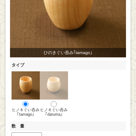
ひのきぐい呑み｢tamago｣
タイプ
ヒノキぐい呑み
ヒノキぐい呑み
｢tamago｣
｢daruma｣
数 量