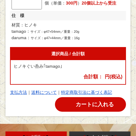
個（単価：
300
円
）
20個以上から受注
仕 様
材質：ヒノキ
tamago：
サイズ：φ47×54mm／重量：20g
daruma：
サイズ：φ47×44mm／重量：16g
選択商品 / 合計額
ヒノキぐい呑み｢tamago｣
合計額：
円(税込)
支払方法
｜
送料について
｜
特定商取引法に基づく表記
カートに入れる